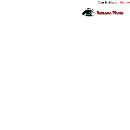
Cour intérieure -
M
osqué
Photo E