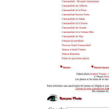
Caravansérail - Mosquée Suleymaniye
Caravansérail des Orfèvres
Caravansérail de la Pierre
Caravansérail Rustem Pacha
Caravansérail du Safran
Caravansérail de la Serrure
Caravansérail des Sourds
Caravansérail de la Sultane Mère
Caravansérail du Vizir
Fabrique de porcelaine
Nouveau Grand Caravansérail
Maison d'André Chenier
Maison Barnathan
Palais du gouverneur génois
Mairies
Mairies/Quart
Galerie photo
Istanbul
Turquie
-
© Photos
Roxa
Les photos et les textes de ce site 
Toute utilisation sans autorisation de l'auteur est illégale et con
Cliquez ici pour consulter les
Con
Des centaines de