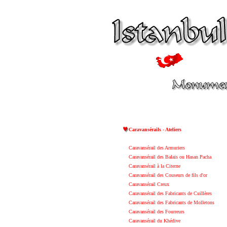
Caravansérails - Ateliers
Caravansérail des Armuriers
Caravansérail des Balais ou Hasan Pacha
Caravansérail à la Citerne
Caravansérail des Couseurs de fils d'or
Caravansérail Creux
Caravansérail des Fabricants de Cuillères
Caravansérail des Fabricants de Molletons
Caravansérail des Fourreurs
Caravansérail du Khédive