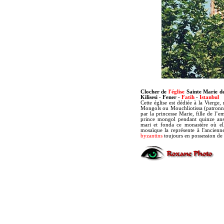
Clocher de
l'église
Sainte Marie d
Kilisesi -
Fener -
Fatih
-
Istanbul
Cette église est dédiée à la Vierge
Mongols ou Mouchliotissa (patronne
par la princesse Marie, fille de l’
prince mongol pendant quinze ans,
mari et fonda ce monastère où el
mosaïque la représente à l'ancien
byzantins
toujours en possession de