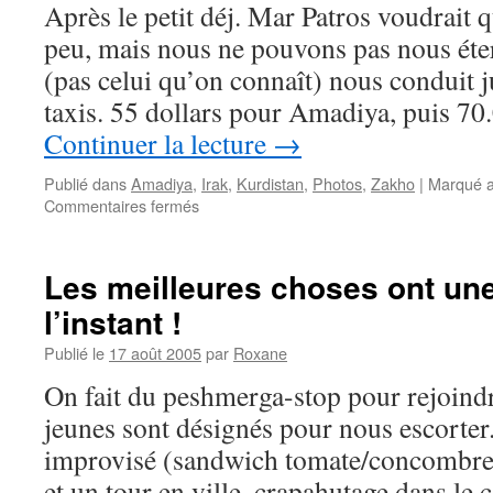
Après le petit déj. Mar Patros voudrait 
au
moins
peu, mais nous ne pouvons pas nous éte
!
(pas celui qu’on connaît) nous conduit 
taxis. 55 dollars pour Amadiya, puis 70
Continuer la lecture
→
Publié dans
Amadiya
,
Irak
,
Kurdistan
,
Photos
,
Zakho
|
Marqué 
sur
Commentaires fermés
Amadiya,
Amadiye,
Amedi
Les meilleures choses ont un
l’instant !
Publié le
17 août 2005
par
Roxane
On fait du peshmerga-stop pour rejoind
jeunes sont désignés pour nous escorter
improvisé (sandwich tomate/concombre 
et un tour en ville, crapahutage dans le