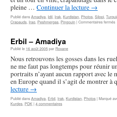
pleine …
Continuer la lecture
→
Publié dans
Amadiya
,
Idil
,
Irak
,
Kurdistan
,
Photos
,
Silopi
,
Turqui
s
Crapauds
,
Iraq
,
Peshmergas
,
Pingouin
|
Commentaires fermés
L
m
c
Erbil – Amadiya
o
u
Publié le
16 août 2005
par
Roxane
f
Nous retrouvons les gosses dans les ruelle
p
l
ne me faut pas longtemps pour réunir une
!
portraits n’ayant aucun rapport avec le
en Europe quand il s’agit de montrer à
lecture
→
Publié dans
Amadiya
,
Erbil
,
Irak
,
Kurdistan
,
Photos
|
Marqué av
Kurdes
,
PDK
|
4 commentaires