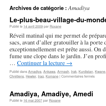
Amadiya
Archives de catégorie :
Le-plus-beau-village-du-mond
Publié le
14 avril 2009
par
Roxane
Réveil matinal qui me permet de prépar
sacs, avant d’aller gratouiller à la porte
exceptionnellement est prête aussi. On 
fume une clope dans le jardin. J’en pro
…
Continuer la lecture
→
Publié dans
Amadiya
,
Ankawa
,
Armash
,
Irak
,
Kurdistan
,
Kwane
sur
Chrétiens
,
Hewler
,
Iraq
,
Komane
|
Commentaires fermés
Le-
plus-
beau-
Amadiya, Amadiye, Amedi
village-
du-
Publié le
16 mai 2007
par
Roxane
monde