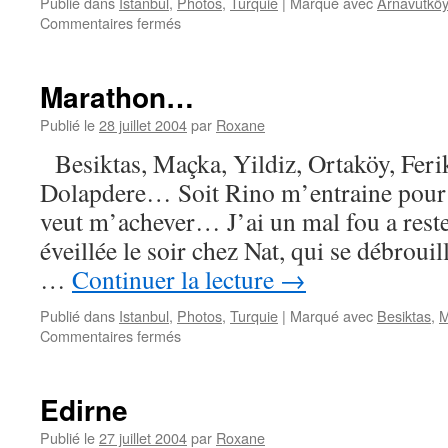
Publié dans
Istanbul
,
Photos
,
Turquie
|
Marqué avec
Arnavutköy
sur
Commentaires fermés
Parcours
du
combattant
Marathon…
!
Publié le
28 juillet 2004
par
Roxane
Besiktas, Maçka, Yildiz, Ortaköy, Ferik
Dolapdere… Soit Rino m’entraine pour l
veut m’achever… J’ai un mal fou a res
éveillée le soir chez Nat, qui se débroui
…
Continuer la lecture
→
Publié dans
Istanbul
,
Photos
,
Turquie
|
Marqué avec
Besiktas
,
M
sur
Commentaires fermés
Marathon…
Edirne
Publié le
27 juillet 2004
par
Roxane