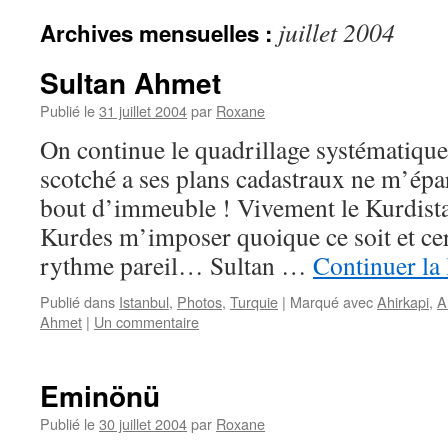
juillet 2004
Archives mensuelles :
Sultan Ahmet
Publié le
31 juillet 2004
par
Roxane
On continue le quadrillage systématique
scotché a ses plans cadastraux ne m’épa
bout d’immeuble ! Vivement le Kurdistan
Kurdes m’imposer quoique ce soit et ce
rythme pareil… Sultan …
Continuer la
Publié dans
Istanbul
,
Photos
,
Turquie
|
Marqué avec
Ahirkapi
,
A
Ahmet
|
Un commentaire
Eminönü
Publié le
30 juillet 2004
par
Roxane