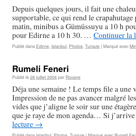
Depuis quelques jours, il fait une chaleu
supportable, ce qui rend le crapahutag
matin, minibus a Gümüssuyu a 10 h pour
pour Edirne a 10 h 30. …
Continuer la 
Publié dans
Edirne
,
Istanbul
,
Photos
,
Turquie
|
Marqué avec
Mi
Rumeli Feneri
Publié le
26 juillet 2004
par
Roxane
Déja une semaine ! Le temps file a une v
Impression de ne pas avancer malgré les 
vides que j’aligne le soir sur une étagèr
que je raye de mon agenda… Si j’arri
lecture
→
Publié dans
Istanbul
,
Photos
,
Turquie
|
Marqué avec
Rumeli Fen