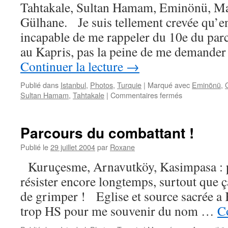
Tahtakale, Sultan Hamam, Eminönü, Ma
Gülhane. Je suis tellement crevée qu’en 
incapable de me rappeler du 10e du parc
au Kapris, pas la peine de me demande
Continuer la lecture
→
Publié dans
Istanbul
,
Photos
,
Turquie
|
Marqué avec
Eminönü
,
sur
Sultan Hamam
,
Tahtakale
|
Commentaires fermés
Eminönü
Parcours du combattant !
Publié le
29 juillet 2004
par
Roxane
Kuruçesme, Arnavutköy, Kasimpasa : pa
résister encore longtemps, surtout que ç
de grimper ! Eglise et source sacrée a
trop HS pour me souvenir du nom …
Co