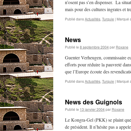
n’osent pas s’en dispenser. La situa
mais pour des cultures ingrates et 
Publié dans
Actualités
,
Turquie
|
Marqué 
News
Publié le
8 septembre 2004
par
Roxane
Guenter Verheugen, commissaire eu
efforts pour réduire la pauvreté dans
que l’Europe écoute des revendicati
Publié dans
Actualités
,
Turquie
|
Marqué 
News des Guignols
Publié le
13 janvier 2004
par
Roxane
Le Kongra-Gel (PKK) se plaint que l’a
de président. Il n’hésite pas a appel