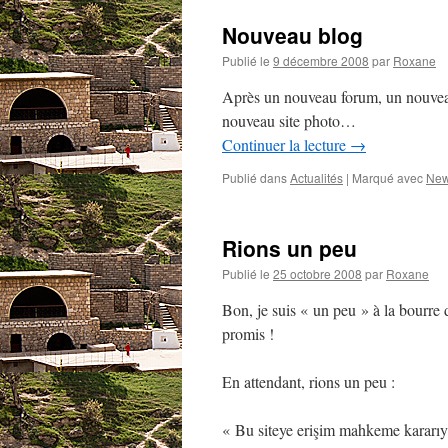
Nouveau blog
Publié le
9 décembre 2008
par
Roxane
Après un nouveau forum, un nouveau
nouveau site photo…
Continuer la lecture
→
Publié dans
Actualités
|
Marqué avec
Ne
Rions un peu
Publié le
25 octobre 2008
par
Roxane
Bon, je suis « un peu » à la bourre d
promis !
En attendant, rions un peu :
« Bu siteye erişim mahkeme kararıyl