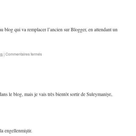
 blog qui va remplacer l’ancien sur Blogger, en attendant un
sur
ws
|
Commentaires fermés
Nouveau
blog
ans le blog, mais je vais très bientôt sortir de Suleymaniye,
a engellenmiştir.