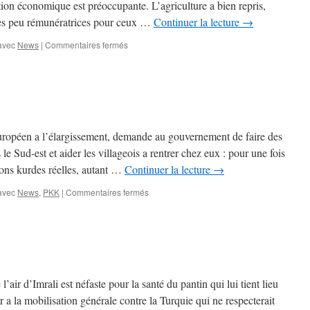
tion économique est préoccupante. L’agriculture a bien repris,
tres peu rémunératrices pour ceux …
Continuer la lecture
→
sur
avec
News
|
Commentaires fermés
En
vrac
ropéen a l’élargissement, demande au gouvernement de faire des
 le Sud-est et aider les villageois a rentrer chez eux : pour une fois
ons kurdes réelles, autant …
Continuer la lecture
→
sur
avec
News
,
PKK
|
Commentaires fermés
News
ir d’Imrali est néfaste pour la santé du pantin qui lui tient lieu
er a la mobilisation générale contre la Turquie qui ne respecterait