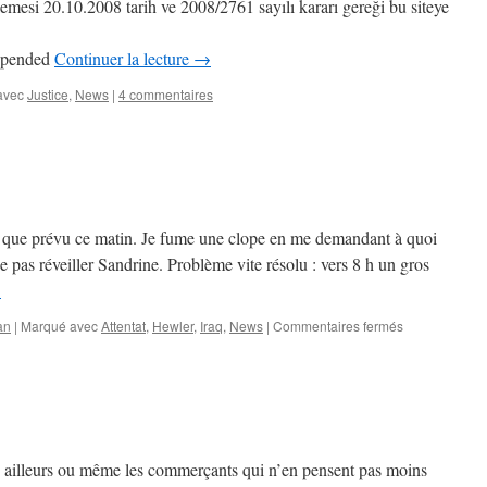
esi 20.10.2008 tarih ve 2008/2761 sayılı kararı gereği bu siteye
uspended
Continuer la lecture
→
avec
Justice
,
News
|
4 commentaires
 que prévu ce matin. Je fume une clope en me demandant à quoi
e pas réveiller Sandrine. Problème vite résolu : vers 8 h un gros
→
sur
an
|
Marqué avec
Attentat
,
Hewler
,
Iraq
,
News
|
Commentaires fermés
Bien
vu
Fidji
!
e ailleurs ou même les commerçants qui n’en pensent pas moins