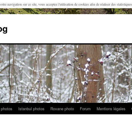
otre navigation sur ce site, vous acceptez l'utilisation de cookies afin de réaliser des statistique
og
 photos
Istanbul photos
Roxane photo
Forum
Mentions légales