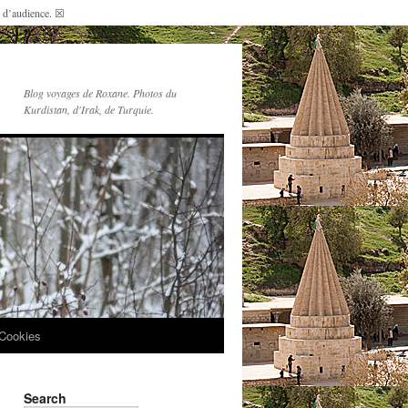
s d’audience.
☒
Blog voyages de Roxane. Photos du
Kurdistan, d'Irak, de Turquie.
Cookies
Search