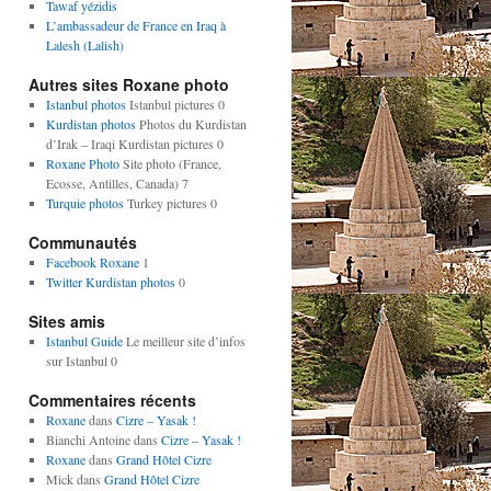
Tawaf yézidis
L’ambassadeur de France en Iraq à
Lalesh (Lalish)
Autres sites Roxane photo
Istanbul photos
Istanbul pictures 0
Kurdistan photos
Photos du Kurdistan
d’Irak – Iraqi Kurdistan pictures 0
Roxane Photo
Site photo (France,
Ecosse, Antilles, Canada) 7
Turquie photos
Turkey pictures 0
Communautés
Facebook Roxane
1
Twitter Kurdistan photos
0
Sites amis
Istanbul Guide
Le meilleur site d’infos
sur Istanbul 0
Commentaires récents
Roxane
dans
Cizre – Yasak !
Bianchi Antoine
dans
Cizre – Yasak !
Roxane
dans
Grand Hôtel Cizre
Mick
dans
Grand Hôtel Cizre