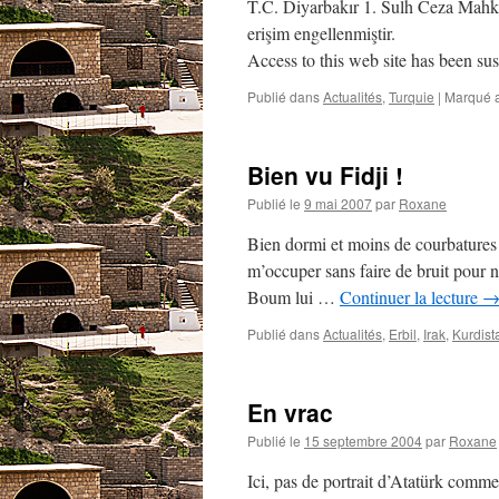
T.C. Diyarbakır 1. Sulh Ceza Mahkem
erişim engellenmiştir.
Access to this web site has been s
Publié dans
Actualités
,
Turquie
|
Marqué 
Bien vu Fidji !
Publié le
9 mai 2007
par
Roxane
Bien dormi et moins de courbatures
m’occuper sans faire de bruit pour n
Boum lui …
Continuer la lecture
Publié dans
Actualités
,
Erbil
,
Irak
,
Kurdist
En vrac
Publié le
15 septembre 2004
par
Roxane
Ici, pas de portrait d’Atatürk comm