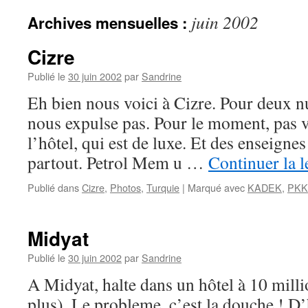
juin 2002
Archives mensuelles :
Cizre
Publié le
30 juin 2002
par
Sandrine
Eh bien nous voici à Cizre. Pour deux nui
nous expulse pas. Pour le moment, pas 
l’hôtel, qui est de luxe. Et des enseign
partout. Petrol Mem u …
Continuer la 
Publié dans
Cizre
,
Photos
,
Turquie
|
Marqué avec
KADEK
,
PKK
Midyat
Publié le
30 juin 2002
par
Sandrine
A Midyat, halte dans un hôtel à 10 millio
plus). Le probleme, c’est la douche ! D’