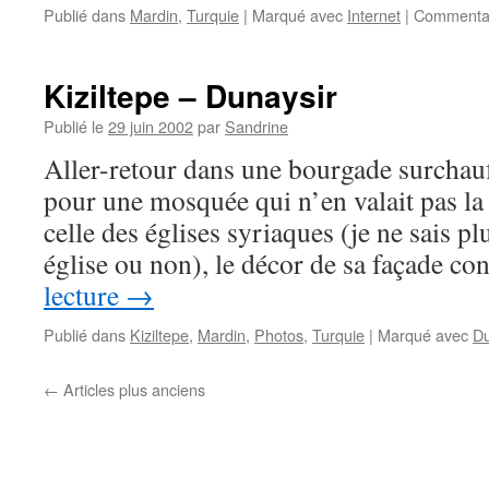
Publié dans
Mardin
,
Turquie
|
Marqué avec
Internet
|
Commentai
Kiziltepe – Dunaysir
Publié le
29 juin 2002
par
Sandrine
Aller-retour dans une bourgade surchau
pour une mosquée qui n’en valait pas la
celle des églises syriaques (je ne sais pl
église ou non), le décor de sa façade c
lecture
→
Publié dans
Kiziltepe
,
Mardin
,
Photos
,
Turquie
|
Marqué avec
Du
←
Articles plus anciens