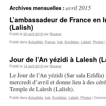
avril 2015
Archives mensuelles :
L’ambassadeur de France en I
(Lalish)
Publié le
20 avril 2015
par
Roxane
Publié dans
Actualités
,
France
,
Irak
,
Kurdistan
,
Lalesh
,
Photos
|
Jour de l’An yézidi à Lalesh (L
Publié le
14 avril 2015
par
Roxane
Le Jour de l’An yézidi (Sar sala Ezîdîa) a
mercredi d’avril et donne lieu à des cér
Temple de Lalesh (Lalish).
Publié dans
Actualités
,
Irak
,
Kurdistan
,
Lalesh
,
Photos
|
Commen