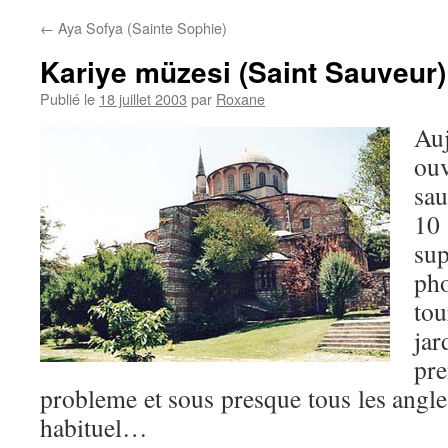
←
Aya Sofya (Sainte Sophie)
Kariye müzesi (Saint Sauveur)
Publié le
18 juillet 2003
par
Roxane
Au
ouv
sau
10
su
ph
tou
jar
pre
probleme et sous presque tous les angles
habituel…