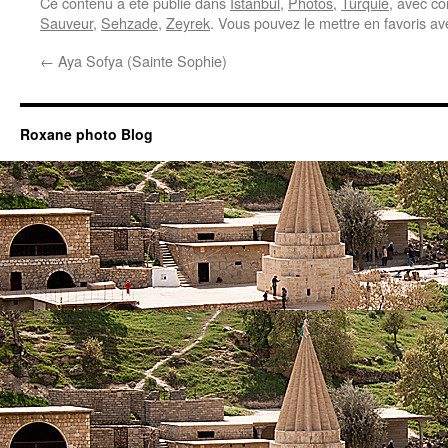
Ce contenu a été publié dans
Istanbul
,
Photos
,
Turquie
, avec c
Sauveur
,
Sehzade
,
Zeyrek
. Vous pouvez le mettre en favoris a
←
Aya Sofya (Sainte Sophie)
Roxane photo Blog