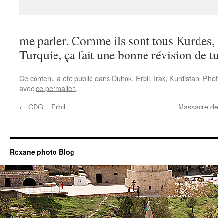
me parler. Comme ils sont tous Kurdes, 
Turquie, ça fait une bonne révision de tu
Ce contenu a été publié dans
Duhok
,
Erbil
,
Irak
,
Kurdistan
,
Phot
avec
ce permalien
.
←
CDG – Erbil
Massacre des
Roxane photo Blog