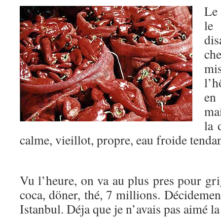
Le 
le 
di
che
mis
l’h
en
ma
la 
calme, vieillot, propre, eau froide tenda
Vu l’heure, on va au plus pres pour gr
coca, döner, thé, 7 millions. Décideme
Istanbul. Déja que je n’avais pas aimé 