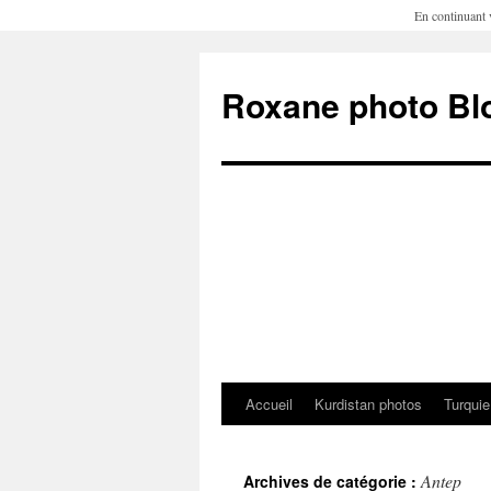
En continuant v
Roxane photo Bl
Accueil
Kurdistan photos
Turquie
Aller
au
Antep
Archives de catégorie :
contenu