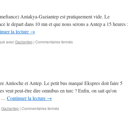
 mefiance) Antakya-Gaziantep est pratiquement vide. Le
ce le depart dans 10 mn et que nous serons a Antep a 15 heures :
nuer la lecture
→
sur
ué avec
Gaziantep
|
Commentaires fermés
Gazi
Antep
tre Antioche et Antep. Le petit bus marqué Ekspres doit faire 5
s veut peut-être dire omnibus en turc ? Enfin, on sait qu’on
ie …
Continuer la lecture
→
sur
c
Gaziantep
|
Commentaires fermés
Antep