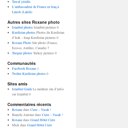
Tawaf yézidis
L’ambassadeur de France en Iraq à
Lalesh (Lalish)
Autres sites Roxane photo
Istanbul photos
Istanbul pictures 0
Kurdistan photos
Photos du Kurdistan
d’Irak – Iraqi Kurdistan pictures 0
Roxane Photo
Site photo (France,
Ecosse, Antilles, Canada) 7
Turquie photos
Turkey pictures 0
Communautés
Facebook Roxane
1
Twitter Kurdistan photos
0
Sites amis
Istanbul Guide
Le meilleur site d’infos
sur Istanbul 0
Commentaires récents
Roxane
dans
Cizre – Yasak !
Bianchi Antoine
dans
Cizre – Yasak !
Roxane
dans
Grand Hôtel Cizre
Mick
dans
Grand Hôtel Cizre