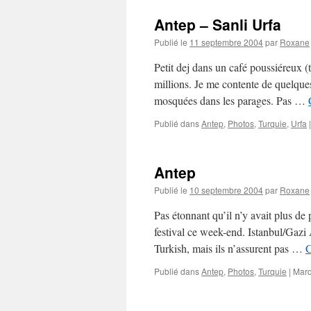
Antep – Sanli Urfa
Publié le
11 septembre 2004
par
Roxane
Petit dej dans un café poussiéreux (t
millions. Je me contente de quelques 
mosquées dans les parages. Pas …
Publié dans
Antep
,
Photos
,
Turquie
,
Urfa
|
Antep
Publié le
10 septembre 2004
par
Roxane
Pas étonnant qu’il n’y avait plus de 
festival ce week-end. Istanbul/Gazi
Turkish, mais ils n’assurent pas …
C
Publié dans
Antep
,
Photos
,
Turquie
|
Marq