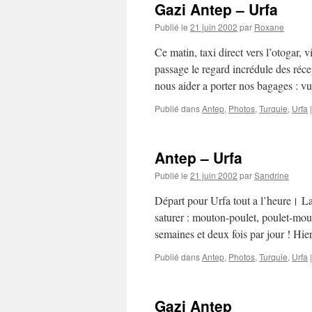
Gazi Antep – Urfa
Publié le
21 juin 2002
par
Roxane
Ce matin, taxi direct vers l’otogar, 
passage le regard incrédule des récep
nous aider a porter nos bagages : 
Publié dans
Antep
,
Photos
,
Turquie
,
Urfa
|
Antep – Urfa
Publié le
21 juin 2002
par
Sandrine
Départ pour Urfa tout a l’heure। L
saturer : mouton-poulet, poulet-mou
semaines et deux fois par jour ! Hi
Publié dans
Antep
,
Photos
,
Turquie
,
Urfa
|
Gazi Antep