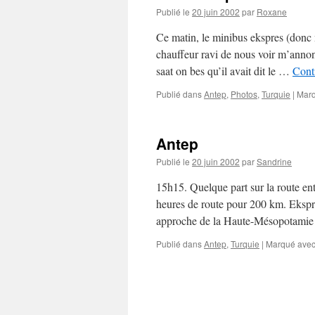
Publié le
20 juin 2002
par
Roxane
Ce matin, le minibus ekspres (donc
chauffeur ravi de nous voir m’annon
saat on bes qu’il avait dit le …
Conti
Publié dans
Antep
,
Photos
,
Turquie
|
Marq
Antep
Publié le
20 juin 2002
par
Sandrine
15h15. Quelque part sur la route en
heures de route pour 200 km. Ekspre
approche de la Haute-Mésopotam
Publié dans
Antep
,
Turquie
|
Marqué ave