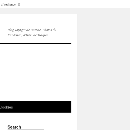
s d’audience.
☒
Blog voyages de Roxane. Photos du
Kurdistan, d'Irak, de Turquie.
Cookies
Search