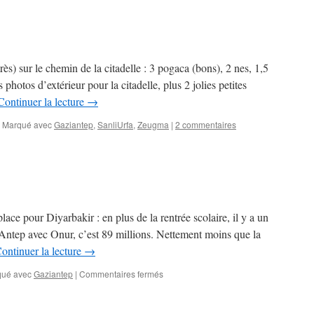
rès) sur le chemin de la citadelle : 3 pogaca (bons), 2 nes, 1,5
photos d’extérieur pour la citadelle, plus 2 jolies petites
Continuer la lecture
→
Marqué avec
Gaziantep
,
SanliUrfa
,
Zeugma
|
2 commentaires
place pour Diyarbakir : en plus de la rentrée scolaire, il y a un
 Antep avec Onur, c’est 89 millions. Nettement moins que la
ontinuer la lecture
→
sur
ué avec
Gaziantep
|
Commentaires fermés
Antep