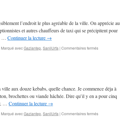
visiblement l’endroit le plus agréable de la ville. On apprécie au
tionnistes et autres chauffeurs de taxi qui se précipitent pour
vu …
Continuer la lecture
→
sur
Marqué avec
Gaziantep
,
SanliUrfa
|
Commentaires fermés
Gazi
Antep
–
Urfa
a ville aux douze kebabs, quelle chance. Je commence déja à
ton, brochettes ou viande hâchée. Dire qu’il y en a pour cinq
er, …
Continuer la lecture
→
sur
Marqué avec
Gaziantep
,
SanliUrfa
|
Commentaires fermés
Antep
–
Urfa